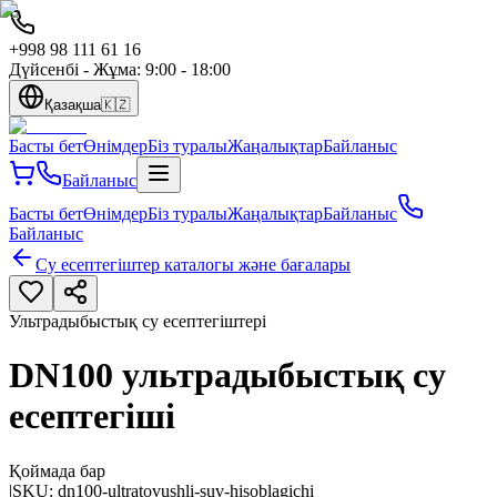
+998 98 111 61 16
Дүйсенбі - Жұма: 9:00 - 18:00
Қазақша
🇰🇿
Басты бет
Өнімдер
Біз туралы
Жаңалықтар
Байланыс
Байланыс
Басты бет
Өнімдер
Біз туралы
Жаңалықтар
Байланыс
Байланыс
Су есептегіштер каталогы және бағалары
Ультрадыбыстық су есептегіштері
DN100 ультрадыбыстық су
есептегіші
Қоймада бар
|
SKU:
dn100-ultratovushli-suv-hisoblagichi