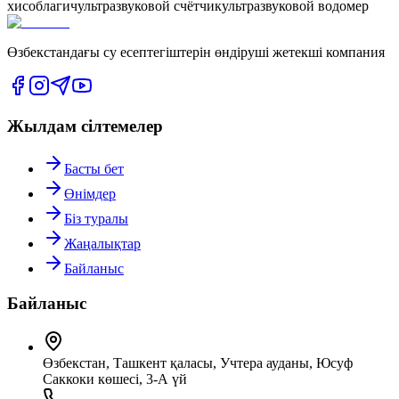
хисоблагич
ультразвуковой счётчик
ультразвуковой водомер
Өзбекстандағы су есептегіштерін өндіруші жетекші компания
Жылдам сілтемелер
Басты бет
Өнімдер
Біз туралы
Жаңалықтар
Байланыс
Байланыс
Өзбекстан, Ташкент қаласы, Учтеpa ауданы, Юсуф
Саккоки көшесі, 3-А үй