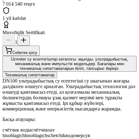
7 014 540 теңге
1 yil kafolat
Muvofiqlik Sertifikati
1
Себетке қосу
Uzmeter су есептегіштер каталогы: ақылды, ультрадыбыстық,
механикалық және импульстік модельдер. Бағалары мен
техникалық сипаттамаларын біліп, тапсырыс беріңіз.
Техникалық сипаттамалар
DN100 ультрадыбыстық су есептегіші су шығынын жоғары
дәлдікпен өлшеуге арналған. Ультрадыбыстық технология дәл
өлшеуді қамтамасыз етеді, ал қозғалмалы механикалық
бөлшектердің болмауы ұзақ қызмет мерзімі мен тұрақты
жұмысты қамтамасыз етеді. Ірі құбыр жүйелері,
коммерциялық және өнеркәсіптік нысандарға жарамды.
Басқа атаулары:
счётчик воды
счётчик
suv
hisoblagich
hisoblagich
schetchik
водомер
сув