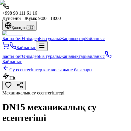
+998 98 111 61 16
Дүйсенбі - Жұма: 9:00 - 18:00
Қазақша
🇰🇿
Басты бет
Өнімдер
Біз туралы
Жаңалықтар
Байланыс
Байланыс
Басты бет
Өнімдер
Біз туралы
Жаңалықтар
Байланыс
Байланыс
Су есептегіштер каталогы және бағалары
Hit
Механикалық су есептегіштері
DN15 механикалық су
есептегіші