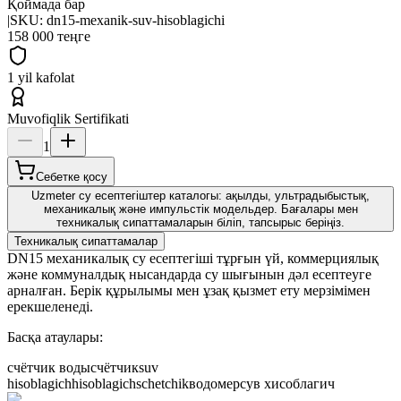
Қоймада бар
|
SKU:
dn15-mexanik-suv-hisoblagichi
158 000 теңге
1 yil kafolat
Muvofiqlik Sertifikati
1
Себетке қосу
Uzmeter су есептегіштер каталогы: ақылды, ультрадыбыстық,
механикалық және импульстік модельдер. Бағалары мен
техникалық сипаттамаларын біліп, тапсырыс беріңіз.
Техникалық сипаттамалар
DN15 механикалық су есептегіші тұрғын үй, коммерциялық
және коммуналдық нысандарда су шығынын дәл есептеуге
арналған. Берік құрылымы мен ұзақ қызмет ету мерзімімен
ерекшеленеді.
Басқа атаулары:
счётчик воды
счётчик
suv
hisoblagich
hisoblagich
schetchik
водомер
сув хисоблагич