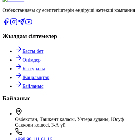
Өзбекстандағы су есептегіштерін өндіруші жетекші компания
Жылдам сілтемелер
Басты бет
Өнімдер
Біз туралы
Жаңалықтар
Байланыс
Байланыс
Өзбекстан, Ташкент қаласы, Учтеpa ауданы, Юсуф
Саккоки көшесі, 3-А үй
+998 98 111 61 16