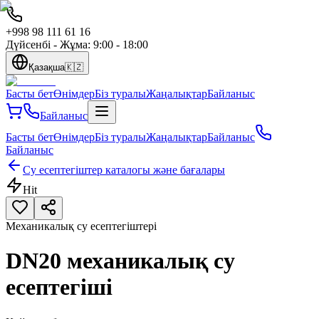
+998 98 111 61 16
Дүйсенбі - Жұма: 9:00 - 18:00
Қазақша
🇰🇿
Басты бет
Өнімдер
Біз туралы
Жаңалықтар
Байланыс
Байланыс
Басты бет
Өнімдер
Біз туралы
Жаңалықтар
Байланыс
Байланыс
Су есептегіштер каталогы және бағалары
Hit
Механикалық су есептегіштері
DN20 механикалық су
есептегіші