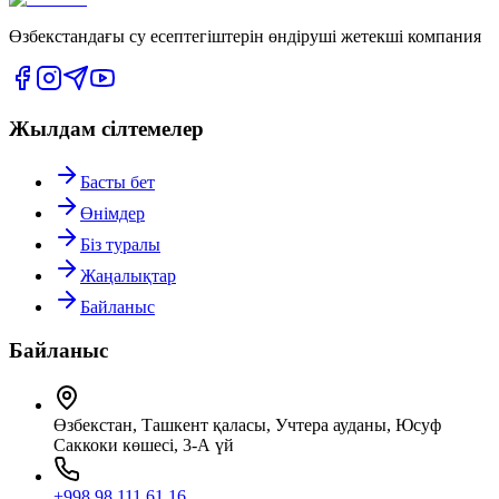
Өзбекстандағы су есептегіштерін өндіруші жетекші компания
Жылдам сілтемелер
Басты бет
Өнімдер
Біз туралы
Жаңалықтар
Байланыс
Байланыс
Өзбекстан, Ташкент қаласы, Учтеpa ауданы, Юсуф
Саккоки көшесі, 3-А үй
+998 98 111 61 16