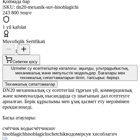
Қоймада бар
|
SKU:
dn20-mexanik-suv-hisoblagichi
243 800 теңге
1 yil kafolat
Muvofiqlik Sertifikati
1
Себетке қосу
Uzmeter су есептегіштер каталогы: ақылды, ультрадыбыстық,
механикалық және импульстік модельдер. Бағалары мен
техникалық сипаттамаларын біліп, тапсырыс беріңіз.
Техникалық сипаттамалар
DN20 механикалық су есептегіші тұрғын үй, коммерциялық
және коммуналдық нысандарда су шығынын дәл есептеуге
арналған. Берік құрылымы мен ұзақ қызмет ету мерзімімен
ерекшеленеді.
Басқа атаулары:
счётчик воды
счётчик
suv
hisoblagich
hisoblagich
schetchik
водомер
сув хисоблагич