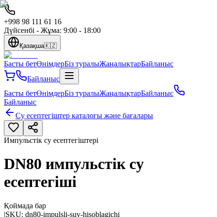
+998 98 111 61 16
Дүйсенбі - Жұма: 9:00 - 18:00
Қазақша
🇰🇿
Басты бет
Өнімдер
Біз туралы
Жаңалықтар
Байланыс
Байланыс
Басты бет
Өнімдер
Біз туралы
Жаңалықтар
Байланыс
Байланыс
Су есептегіштер каталогы және бағалары
Импульстік су есептегіштері
DN80 импульстік су
есептегіші
Қоймада бар
|
SKU:
dn80-impulsli-suv-hisoblagichi