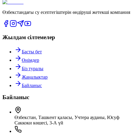
Өзбекстандағы су есептегіштерін өндіруші жетекші компания
Жылдам сілтемелер
Басты бет
Өнімдер
Біз туралы
Жаңалықтар
Байланыс
Байланыс
Өзбекстан, Ташкент қаласы, Учтеpa ауданы, Юсуф
Саккоки көшесі, 3-А үй