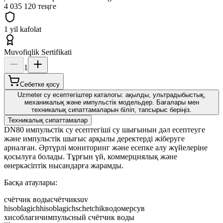
4 035 120 теңге
1 yil kafolat
Muvofiqlik Sertifikati
1
Себетке қосу
Uzmeter су есептегіштер каталогы: ақылды, ультрадыбыстық,
механикалық және импульстік модельдер. Бағалары мен
техникалық сипаттамаларын біліп, тапсырыс беріңіз.
Техникалық сипаттамалар
DN80 импульстік су есептегіші су шығынын дәл есептеуге
және импульстік шығыс арқылы деректерді жіберуге
арналған. Әртүрлі мониторинг және есепке алу жүйелеріне
қосылуға болады. Тұрғын үй, коммерциялық және
өнеркәсіптік нысандарға жарамды.
Басқа атаулары:
счётчик воды
счётчик
suv
hisoblagich
hisoblagich
schetchik
водомер
сув
хисоблагич
импульсный счётчик воды