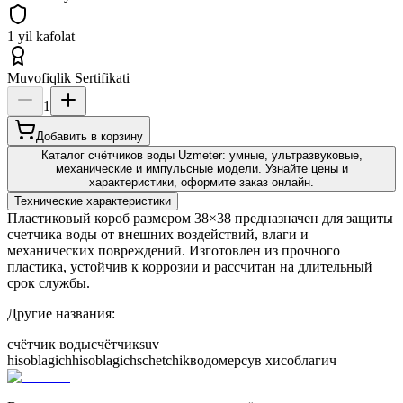
1 yil kafolat
Muvofiqlik Sertifikati
1
Добавить в корзину
Каталог счётчиков воды Uzmeter: умные, ультразвуковые,
механические и импульсные модели. Узнайте цены и
характеристики, оформите заказ онлайн.
Технические характеристики
Пластиковый короб размером 38×38 предназначен для защиты
счетчика воды от внешних воздействий, влаги и
механических повреждений. Изготовлен из прочного
пластика, устойчив к коррозии и рассчитан на длительный
срок службы.
Другие названия:
счётчик воды
счётчик
suv
hisoblagich
hisoblagich
schetchik
водомер
сув хисоблагич