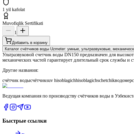
1 yil kafolat
Muvofiqlik Sertifikati
1
Добавить в корзину
Каталог счётчиков воды Uzmeter: умные, ультразвуковые, механическ
Ультразвуковой счетчик воды DN150 предназначен для высокот
механических частей гарантирует длительный срок службы и 
Другие названия:
счётчик воды
счётчик
suv hisoblagich
hisoblagich
schetchik
водомер
Ведущая компания по производству счётчиков воды в Узбекист
Быстрые ссылки