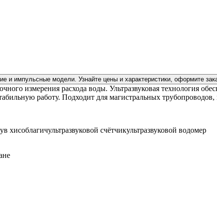
ие и импульсные модели. Узнайте цены и характеристики, оформите зак
очного измерения расхода воды. Ультразвуковая технология обе
стабильную работу. Подходит для магистральных трубопроводов
сув хисоблагич
ультразвуковой счётчик
ультразвуковой водомер
ане