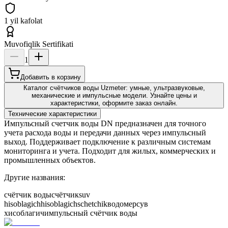
1 yil kafolat
Muvofiqlik Sertifikati
1
Добавить в корзину
Каталог счётчиков воды Uzmeter: умные, ультразвуковые,
механические и импульсные модели. Узнайте цены и
характеристики, оформите заказ онлайн.
Технические характеристики
Импульсный счетчик воды DN предназначен для точного
учета расхода воды и передачи данных через импульсный
выход. Поддерживает подключение к различным системам
мониторинга и учета. Подходит для жилых, коммерческих и
промышленных объектов.
Другие названия:
счётчик воды
счётчик
suv
hisoblagich
hisoblagich
schetchik
водомер
сув
хисоблагич
импульсный счётчик воды