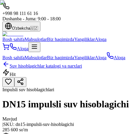
+998 98 111 61 16
Dushanba - Juma: 9:00 - 18:00
O'zbekcha
🇺🇿
Bosh sahifa
Mahsulotlar
Biz haqimizda
Yangiliklar
Aloqa
Aloqa
Bosh sahifa
Mahsulotlar
Biz haqimizda
Yangiliklar
Aloqa
Aloqa
Suv hisoblagichlar katalogi va narxlari
Hit
Impulsli suv hisoblagichlari
DN15 impulsli suv hisoblagichi
Mavjud
|
SKU:
dn15-impulsli-suv-hisoblagichi
285 600 so'm