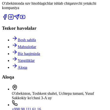
O'zbekistonda suv hisoblagichlar ishlab chiqaruvchi yetakchi
kompaniya
Tezkor havolalar
Bosh sahifa
Mahsulotlar
Biz haqimizda
Yangiliklar
Aloqa
Aloqa
O'zbekiston, Toshkent shahri, Uchtepa tumani, Yusuf
Sakkokiy ko'chasi 3-A uy
+998 98 111 61 16