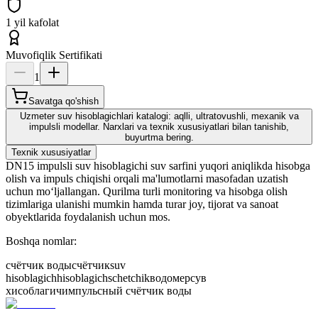
1 yil kafolat
Muvofiqlik Sertifikati
1
Savatga qo'shish
Uzmeter suv hisoblagichlari katalogi: aqlli, ultratovushli, mexanik va
impulsli modellar. Narxlari va texnik xususiyatlari bilan tanishib,
buyurtma bering.
Texnik xususiyatlar
DN15 impulsli suv hisoblagichi suv sarfini yuqori aniqlikda hisobga
olish va impuls chiqishi orqali ma'lumotlarni masofadan uzatish
uchun mo‘ljallangan. Qurilma turli monitoring va hisobga olish
tizimlariga ulanishi mumkin hamda turar joy, tijorat va sanoat
obyektlarida foydalanish uchun mos.
Boshqa nomlar:
счётчик воды
счётчик
suv
hisoblagich
hisoblagich
schetchik
водомер
сув
хисоблагич
импульсный счётчик воды