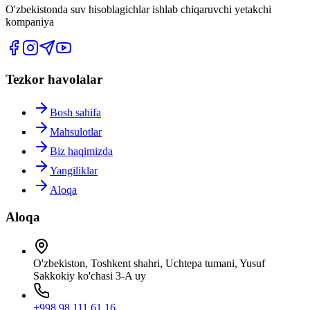
O'zbekistonda suv hisoblagichlar ishlab chiqaruvchi yetakchi
kompaniya
Tezkor havolalar
Bosh sahifa
Mahsulotlar
Biz haqimizda
Yangiliklar
Aloqa
Aloqa
O'zbekiston, Toshkent shahri, Uchtepa tumani, Yusuf
Sakkokiy ko'chasi 3-A uy
+998 98 111 61 16