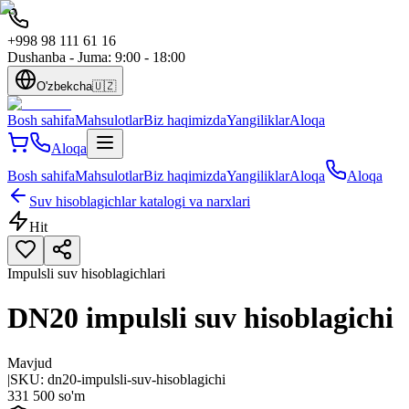
+998 98 111 61 16
Dushanba - Juma: 9:00 - 18:00
O'zbekcha
🇺🇿
Bosh sahifa
Mahsulotlar
Biz haqimizda
Yangiliklar
Aloqa
Aloqa
Bosh sahifa
Mahsulotlar
Biz haqimizda
Yangiliklar
Aloqa
Aloqa
Suv hisoblagichlar katalogi va narxlari
Hit
Impulsli suv hisoblagichlari
DN20 impulsli suv hisoblagichi
Mavjud
|
SKU:
dn20-impulsli-suv-hisoblagichi
331 500 so'm