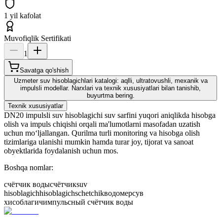
1 yil kafolat
Muvofiqlik Sertifikati
1
Savatga qo'shish
Uzmeter suv hisoblagichlari katalogi: aqlli, ultratovushli, mexanik va
impulsli modellar. Narxlari va texnik xususiyatlari bilan tanishib,
buyurtma bering.
Texnik xususiyatlar
DN20 impulsli suv hisoblagichi suv sarfini yuqori aniqlikda hisobga
olish va impuls chiqishi orqali ma'lumotlarni masofadan uzatish
uchun mo‘ljallangan. Qurilma turli monitoring va hisobga olish
tizimlariga ulanishi mumkin hamda turar joy, tijorat va sanoat
obyektlarida foydalanish uchun mos.
Boshqa nomlar:
счётчик воды
счётчик
suv
hisoblagich
hisoblagich
schetchik
водомер
сув
хисоблагич
импульсный счётчик воды