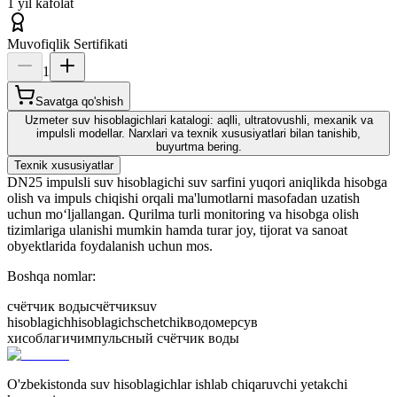
1 yil kafolat
Muvofiqlik Sertifikati
1
Savatga qo'shish
Uzmeter suv hisoblagichlari katalogi: aqlli, ultratovushli, mexanik va
impulsli modellar. Narxlari va texnik xususiyatlari bilan tanishib,
buyurtma bering.
Texnik xususiyatlar
DN25 impulsli suv hisoblagichi suv sarfini yuqori aniqlikda hisobga
olish va impuls chiqishi orqali ma'lumotlarni masofadan uzatish
uchun mo‘ljallangan. Qurilma turli monitoring va hisobga olish
tizimlariga ulanishi mumkin hamda turar joy, tijorat va sanoat
obyektlarida foydalanish uchun mos.
Boshqa nomlar:
счётчик воды
счётчик
suv
hisoblagich
hisoblagich
schetchik
водомер
сув
хисоблагич
импульсный счётчик воды
O'zbekistonda suv hisoblagichlar ishlab chiqaruvchi yetakchi