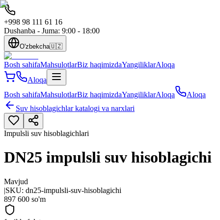
+998 98 111 61 16
Dushanba - Juma: 9:00 - 18:00
O'zbekcha
🇺🇿
Bosh sahifa
Mahsulotlar
Biz haqimizda
Yangiliklar
Aloqa
Aloqa
Bosh sahifa
Mahsulotlar
Biz haqimizda
Yangiliklar
Aloqa
Aloqa
Suv hisoblagichlar katalogi va narxlari
Impulsli suv hisoblagichlari
DN25 impulsli suv hisoblagichi
Mavjud
|
SKU:
dn25-impulsli-suv-hisoblagichi
897 600 so'm