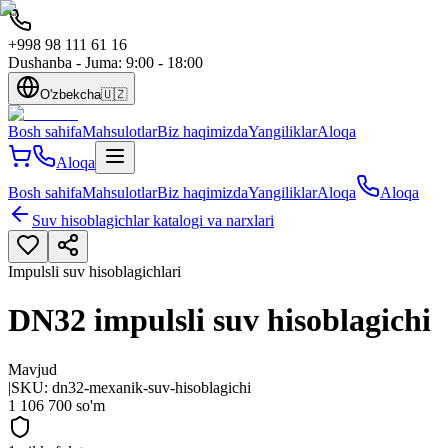
+998 98 111 61 16
Dushanba - Juma: 9:00 - 18:00
O'zbekcha
🇺🇿
Bosh sahifa
Mahsulotlar
Biz haqimizda
Yangiliklar
Aloqa
Aloqa
Bosh sahifa
Mahsulotlar
Biz haqimizda
Yangiliklar
Aloqa
Aloqa
Suv hisoblagichlar katalogi va narxlari
Impulsli suv hisoblagichlari
DN32 impulsli suv hisoblagichi
Mavjud
|
SKU:
dn32-mexanik-suv-hisoblagichi
1 106 700 so'm