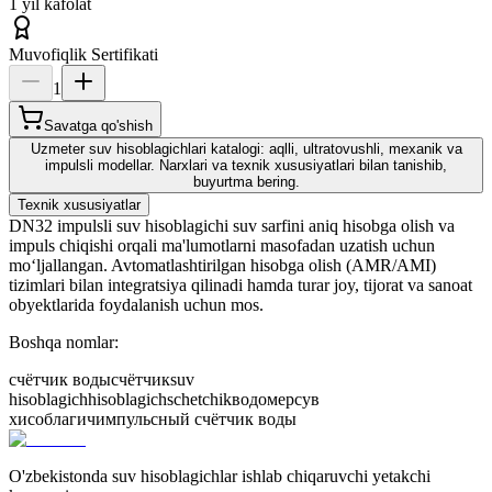
1 yil kafolat
Muvofiqlik Sertifikati
1
Savatga qo'shish
Uzmeter suv hisoblagichlari katalogi: aqlli, ultratovushli, mexanik va
impulsli modellar. Narxlari va texnik xususiyatlari bilan tanishib,
buyurtma bering.
Texnik xususiyatlar
DN32 impulsli suv hisoblagichi suv sarfini aniq hisobga olish va
impuls chiqishi orqali ma'lumotlarni masofadan uzatish uchun
mo‘ljallangan. Avtomatlashtirilgan hisobga olish (AMR/AMI)
tizimlari bilan integratsiya qilinadi hamda turar joy, tijorat va sanoat
obyektlarida foydalanish uchun mos.
Boshqa nomlar:
счётчик воды
счётчик
suv
hisoblagich
hisoblagich
schetchik
водомер
сув
хисоблагич
импульсный счётчик воды
O'zbekistonda suv hisoblagichlar ishlab chiqaruvchi yetakchi