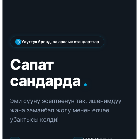
Улуттук бренд, эл аралык стандарттар
Сапат
сандарда
.
Эми сууну эсептөөнүн так, ишенимдүү
жана заманбап жолу менен өлчөө
убактысы келди!