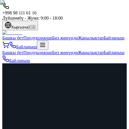
+998 98 111 61 16
Дүйшөмбү - Жума: 9:00 - 18:00
Кыргызча
🇰🇬
Башкы бет
Продукциялар
Биз жөнүндө
Жаңылыктар
Байланыш
Байланыш
Башкы бет
Продукциялар
Биз жөнүндө
Жаңылыктар
Байланыш
Байланыш