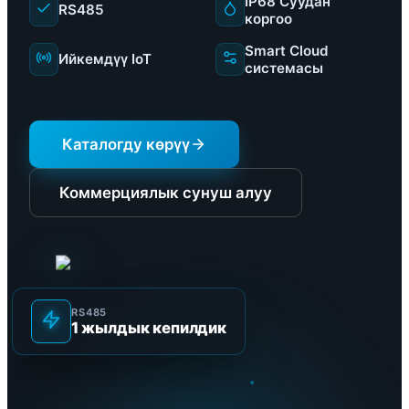
IP68 Суудан
RS485
коргоо
Smart Cloud
Ийкемдүү IoT
системасы
Каталогду көрүү
Коммерциялык сунуш алуу
RS485
1 жылдык кепилдик