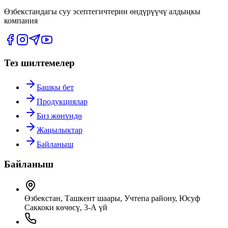
Өзбекстандагы суу эсептегичтерин өндүрүүчү алдыңкы
компания
Тез шилтемелер
Башкы бет
Продукциялар
Биз жөнүндө
Жаңылыктар
Байланыш
Байланыш
Өзбекстан, Ташкент шаары, Учтепа району, Юсуф
Саккоки көчөсү, 3-А үй