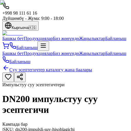
+998 98 111 61 16
Дүйшөмбү - Жума: 9:00 - 18:00
Кыргызча
🇰🇬
Башкы бет
Продукциялар
Биз жөнүндө
Жаңылыктар
Байланыш
Байланыш
Башкы бет
Продукциялар
Биз жөнүндө
Жаңылыктар
Байланыш
Байланыш
Суу эсептегичтер каталогу жана баалары
Импульстуу суу эсептегичтери
DN200 импульстуу суу
эсептегичи
Кампада бар
|
SKU:
dn200-impulsli-suv-hisoblagichi