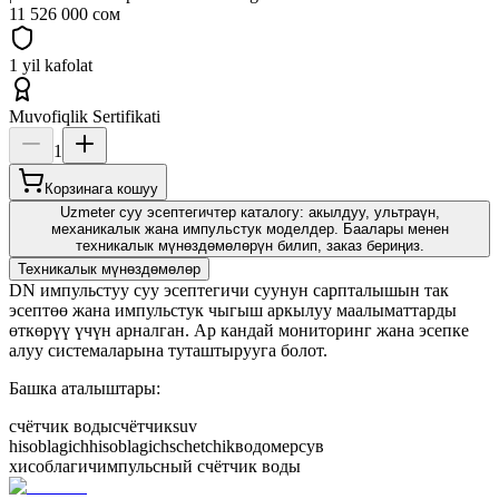
11 526 000 сом
1 yil kafolat
Muvofiqlik Sertifikati
1
Корзинага кошуу
Uzmeter суу эсептегичтер каталогу: акылдуу, ультраүн,
механикалык жана импульстук моделдер. Баалары менен
техникалык мүнөздөмөлөрүн билип, заказ бериңиз.
Техникалык мүнөздөмөлөр
DN импульстуу суу эсептегичи суунун сарпталышын так
эсептөө жана импульстук чыгыш аркылуу маалыматтарды
өткөрүү үчүн арналган. Ар кандай мониторинг жана эсепке
алуу системаларына туташтырууга болот.
Башка аталыштары:
счётчик воды
счётчик
suv
hisoblagich
hisoblagich
schetchik
водомер
сув
хисоблагич
импульсный счётчик воды