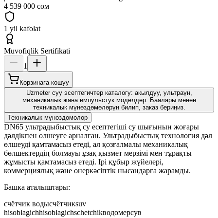
4 539 000 сом
1 yil kafolat
Muvofiqlik Sertifikati
1
Корзинага кошуу
Uzmeter суу эсептегичтер каталогу: акылдуу, ультраүн,
механикалык жана импульстук моделдер. Баалары менен
техникалык мүнөздөмөлөрүн билип, заказ бериңиз.
Техникалык мүнөздөмөлөр
DN65 ультрадыбыстық су есептегіші су шығынын жоғары
дәлдікпен өлшеуге арналған. Ультрадыбыстық технология дәл
өлшеуді қамтамасыз етеді, ал қозғалмалы механикалық
бөлшектердің болмауы ұзақ қызмет мерзімі мен тұрақты
жұмысты қамтамасыз етеді. Ірі құбыр жүйелері,
коммерциялық және өнеркәсіптік нысандарға жарамды.
Башка аталыштары:
счётчик воды
счётчик
suv
hisoblagich
hisoblagich
schetchik
водомер
сув