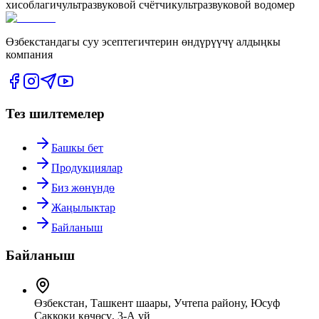
хисоблагич
ультразвуковой счётчик
ультразвуковой водомер
Өзбекстандагы суу эсептегичтерин өндүрүүчү алдыңкы
компания
Тез шилтемелер
Башкы бет
Продукциялар
Биз жөнүндө
Жаңылыктар
Байланыш
Байланыш
Өзбекстан, Ташкент шаары, Учтепа району, Юсуф
Саккоки көчөсү, 3-А үй