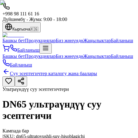
+998 98 111 61 16
Дүйшөмбү - Жума: 9:00 - 18:00
Кыргызча
🇰🇬
Башкы бет
Продукциялар
Биз жөнүндө
Жаңылыктар
Байланыш
Байланыш
Башкы бет
Продукциялар
Биз жөнүндө
Жаңылыктар
Байланыш
Байланыш
Суу эсептегичтер каталогу жана баалары
Ультраүндүү суу эсептегичтери
DN65 ультраүндүү суу
эсептегичи
Кампада бар
|
SKU:
dn65-ultratovushli-suv-hisoblagichi