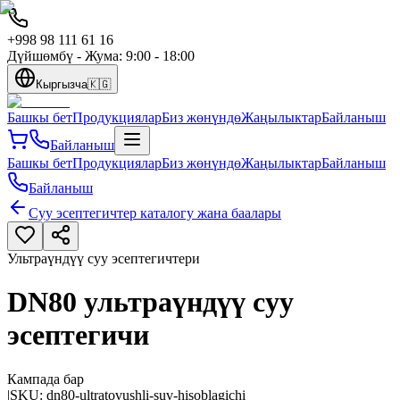
+998 98 111 61 16
Дүйшөмбү - Жума: 9:00 - 18:00
Кыргызча
🇰🇬
Башкы бет
Продукциялар
Биз жөнүндө
Жаңылыктар
Байланыш
Байланыш
Башкы бет
Продукциялар
Биз жөнүндө
Жаңылыктар
Байланыш
Байланыш
Суу эсептегичтер каталогу жана баалары
Ультраүндүү суу эсептегичтери
DN80 ультраүндүү суу
эсептегичи
Кампада бар
|
SKU:
dn80-ultratovushli-suv-hisoblagichi