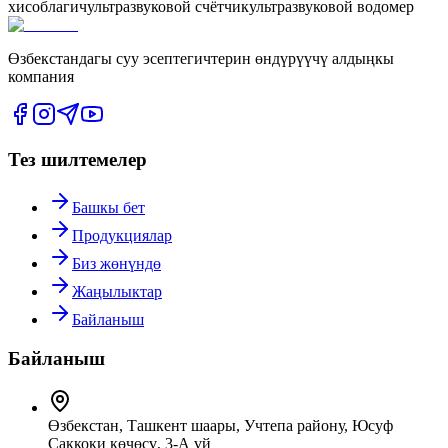
хисоблагич
ультразвуковой счётчик
ультразвуковой водомер
Өзбекстандагы суу эсептегичтерин өндүрүүчү алдыңкы
компания
Тез шилтемелер
Башкы бет
Продукциялар
Биз жөнүндө
Жаңылыктар
Байланыш
Байланыш
Өзбекстан, Ташкент шаары, Учтепа району, Юсуф
Саккоки көчөсү, 3-А үй