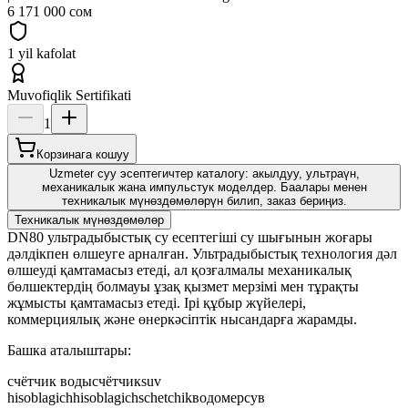
6 171 000 сом
1 yil kafolat
Muvofiqlik Sertifikati
1
Корзинага кошуу
Uzmeter суу эсептегичтер каталогу: акылдуу, ультраүн,
механикалык жана импульстук моделдер. Баалары менен
техникалык мүнөздөмөлөрүн билип, заказ бериңиз.
Техникалык мүнөздөмөлөр
DN80 ультрадыбыстық су есептегіші су шығынын жоғары
дәлдікпен өлшеуге арналған. Ультрадыбыстық технология дәл
өлшеуді қамтамасыз етеді, ал қозғалмалы механикалық
бөлшектердің болмауы ұзақ қызмет мерзімі мен тұрақты
жұмысты қамтамасыз етеді. Ірі құбыр жүйелері,
коммерциялық және өнеркәсіптік нысандарға жарамды.
Башка аталыштары:
счётчик воды
счётчик
suv
hisoblagich
hisoblagich
schetchik
водомер
сув