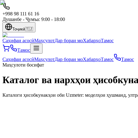
+998 98 111 61 16
Душанбе - Ҷумъа: 9:00 - 18:00
Тоҷикӣ
🇹🇯
Саҳифаи асосӣ
Маҳсулот
Дар бораи мо
Хабарҳо
Тамос
Тамос
Саҳифаи асосӣ
Маҳсулот
Дар бораи мо
Хабарҳо
Тамос
Тамос
Маҳсулоти босифат
Каталог ва нархҳои ҳисобкуна
Каталоги ҳисобкунакҳои оби Uzmeter: моделҳои ҳушманд, ултр