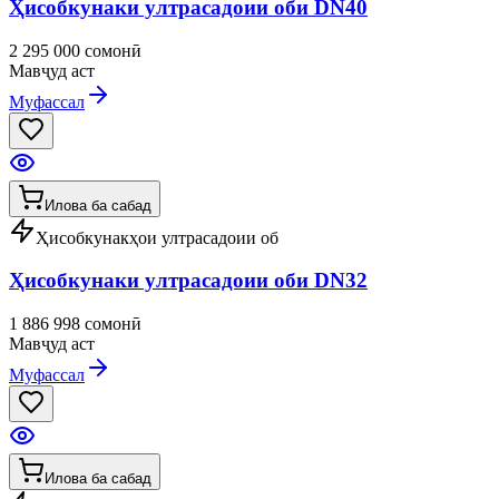
Ҳисобкунаки ултрасадоии оби DN40
2 295 000 сомонӣ
Мавҷуд аст
Муфассал
Илова ба сабад
Ҳисобкунакҳои ултрасадоии об
Ҳисобкунаки ултрасадоии оби DN32
1 886 998 сомонӣ
Мавҷуд аст
Муфассал
Илова ба сабад