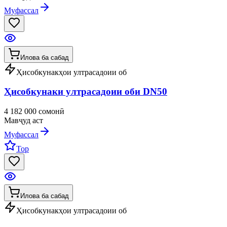
Муфассал
Илова ба сабад
Ҳисобкунакҳои ултрасадоии об
Ҳисобкунаки ултрасадоии оби DN50
4 182 000 сомонӣ
Мавҷуд аст
Муфассал
Top
Илова ба сабад
Ҳисобкунакҳои ултрасадоии об