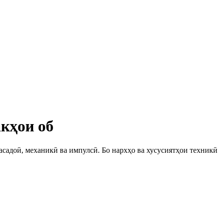
кҳои об
асадоӣ, механикӣ ва импулсӣ. Бо нархҳо ва хусусиятҳои техник