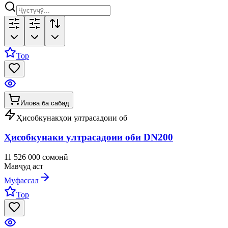
Top
Илова ба сабад
Ҳисобкунакҳои ултрасадоии об
Ҳисобкунаки ултрасадоии оби DN200
11 526 000 сомонӣ
Мавҷуд аст
Муфассал
Top