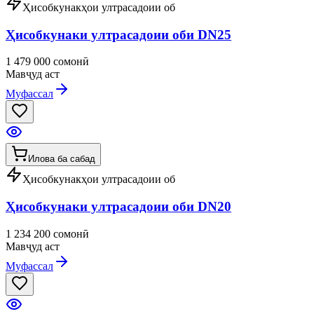
Ҳисобкунакҳои ултрасадоии об
Ҳисобкунаки ултрасадоии оби DN25
1 479 000 сомонӣ
Мавҷуд аст
Муфассал
Илова ба сабад
Ҳисобкунакҳои ултрасадоии об
Ҳисобкунаки ултрасадоии оби DN20
1 234 200 сомонӣ
Мавҷуд аст
Муфассал