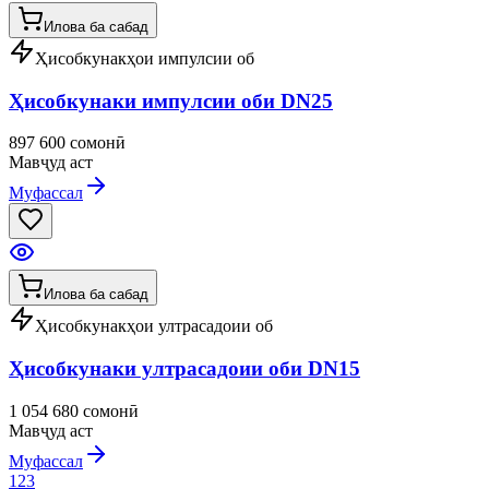
Илова ба сабад
Ҳисобкунакҳои импулсии об
Ҳисобкунаки импулсии оби DN25
897 600 сомонӣ
Мавҷуд аст
Муфассал
Илова ба сабад
Ҳисобкунакҳои ултрасадоии об
Ҳисобкунаки ултрасадоии оби DN15
1 054 680 сомонӣ
Мавҷуд аст
Муфассал
1
2
3