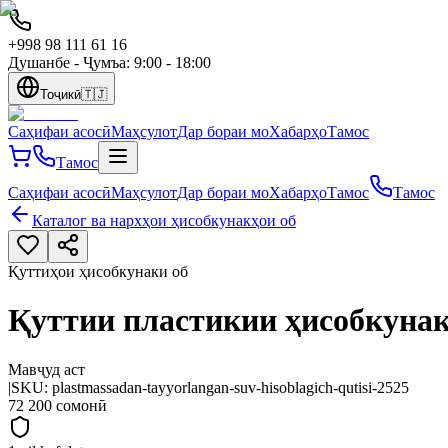
+998 98 111 61 16
Душанбе - Ҷумъа: 9:00 - 18:00
Тоҷикӣ
🇹🇯
Саҳифаи асосӣ
Маҳсулот
Дар бораи мо
Хабарҳо
Тамос
Тамос
Саҳифаи асосӣ
Маҳсулот
Дар бораи мо
Хабарҳо
Тамос
Тамос
Каталог ва нархҳои ҳисобкунакҳои об
Қуттиҳои ҳисобкунаки об
Қуттии пластикии ҳисобкунак
Мавҷуд аст
|
SKU:
plastmassadan-tayyorlangan-suv-hisoblagich-qutisi-2525
72 200 сомонӣ