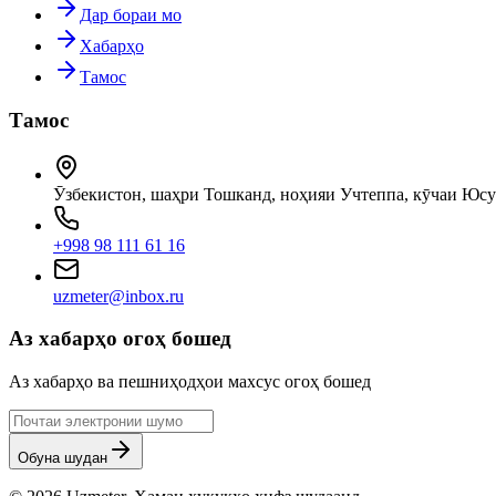
Дар бораи мо
Хабарҳо
Тамос
Тамос
Ӯзбекистон, шаҳри Тошканд, ноҳияи Учтеппа, кӯчаи Юсу
+998 98 111 61 16
uzmeter@inbox.ru
Аз хабарҳо огоҳ бошед
Аз хабарҳо ва пешниҳодҳои махсус огоҳ бошед
Обуна шудан