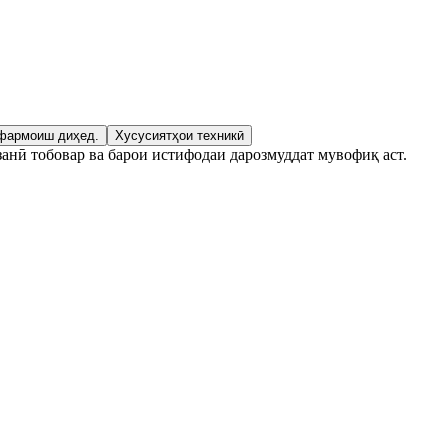
 фармоиш диҳед.
Хусусиятҳои техникӣ
анӣ тобовар ва барои истифодаи дарозмуддат мувофиқ аст.